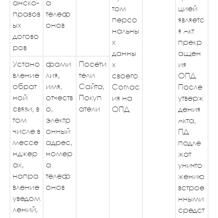
анско-
а
том
цией
правов
телеф
персо
являетс
ых
онов
нальны
я Акт
догово
х
прекр
ров
данны
ащен
Устано
фами
Посети
х
ия
вление
лия,
тели
своего
ОПД.
обрат
имя,
Сайта,
Соглас
После
ной
отчеств
Покуп
ия на
утверж
связи, в
о,
атели
ОПД
дения
том
электр
Акта,
числе в
онный
ПД
мессе
адрес,
подле
нджер
номер
жат
ах,
а
уничто
напра
телеф
жению
вление
онов
встрое
уведом
нными
лений,
средст