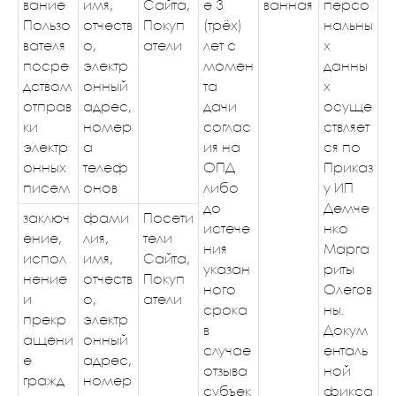
вание
имя,
Сайта,
е 3
ванная
персо
Пользо
отчеств
Покуп
(трёх)
нальны
вателя
о,
атели
лет с
х
посре
электр
момен
данны
дством
онный
та
х
отправ
адрес,
дачи
осуще
ки
номер
соглас
ствляет
электр
а
ия на
ся по
онных
телеф
ОПД
Приказ
писем
онов
либо
у ИП
до
Демче
заключ
фами
Посети
истече
нко
ение,
лия,
тели
ния
Марга
испол
имя,
Сайта,
указан
риты
нение
отчеств
Покуп
ного
Олегов
и
о,
атели
срока
ны.
прекр
электр
в
Докум
ащени
онный
случае
енталь
е
адрес,
отзыва
ной
гражд
номер
субъек
фикса