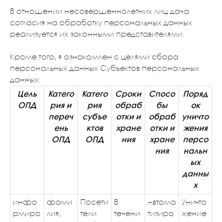
В отношении несовершеннолетних лиц дача
согласия на обработку персональных данных
реализуется их законными представителями.
Кроме того, я ознакомлен с целями сбора
персональных данных Субъектов персональных
данных:
Цель
Катего
Катего
Сроки
Спосо
Поряд
ОПД
рия и
рия
обраб
бы
ок
переч
субъе
отки и
обраб
уничто
ень
ктов
хране
отки и
жения
ОПД
ОПД
ния
хране
персо
ния
нальн
ых
данны
х
инфо
фами
Посети
В
Автома
Уничто
рмиро
лия,
тели
течени
тизиро
жение